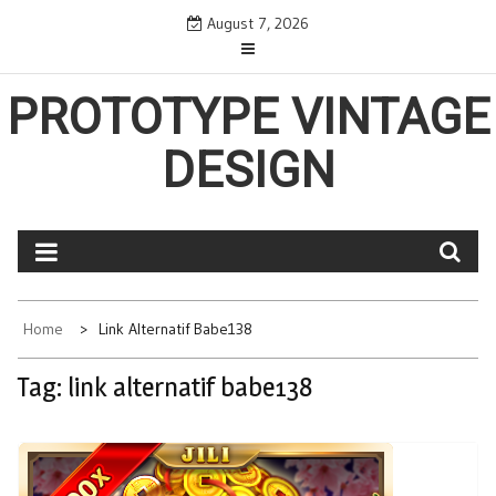
Skip
August 7, 2026
to
content
PROTOTYPE VINTAGE
DESIGN
Home
Link Alternatif Babe138
Tag:
link alternatif babe138