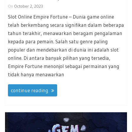
On
October 2, 2023
Slot Online Empire Fortune – Dunia game online
telah berkembang secara signifikan dalam beberapa
tahun terakhir, menawarkan beragam pengalaman
kepada para pemain. Salah satu genre paling
populer dan mendebarkan di dunia ini adalah slot
online. Di antara banyak pilihan yang tersedia,
Empire Fortune menonjol sebagai permainan yang
tidak hanya menawarkan
continue reading