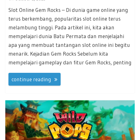
Slot Online Gem Rocks – Di dunia game online yang
terus berkembang, popularitas slot online terus
melambung tinggi. Pada artikel ini, kita akan
mempelajari dunia Batu Permata dan menjelajahi
apa yang membuat tantangan slot online ini begitu
menarik. Kejadian Gem Rocks Sebelum kita
mempelajari gameplay dan fitur Gem Rocks, penting
continue reading