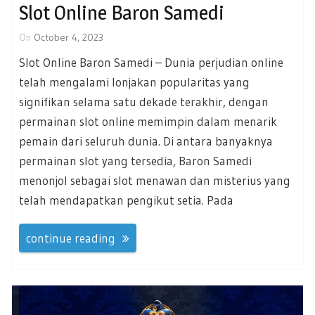
Slot Online Baron Samedi
On
October 4, 2023
Slot Online Baron Samedi – Dunia perjudian online
telah mengalami lonjakan popularitas yang
signifikan selama satu dekade terakhir, dengan
permainan slot online memimpin dalam menarik
pemain dari seluruh dunia. Di antara banyaknya
permainan slot yang tersedia, Baron Samedi
menonjol sebagai slot menawan dan misterius yang
telah mendapatkan pengikut setia. Pada
continue reading