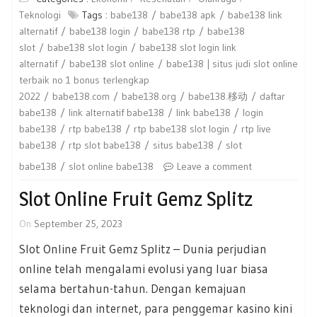
Teknologi
Tags :
babe138
babe138 apk
babe138 link
alternatif
babe138 login
babe138 rtp
babe138
slot
babe138 slot login
babe138 slot login link
alternatif
babe138 slot online
babe138 | situs judi slot online
terbaik no 1 bonus terlengkap
2022
babe138.com
babe138.org
babe138.移动
daftar
babe138
link alternatif babe138
link babe138
login
babe138
rtp babe138
rtp babe138 slot login
rtp live
babe138
rtp slot babe138
situs babe138
slot
babe138
slot online babe138
Leave a comment
Slot Online Fruit Gemz Splitz
On
September 25, 2023
Slot Online Fruit Gemz Splitz – Dunia perjudian
online telah mengalami evolusi yang luar biasa
selama bertahun-tahun. Dengan kemajuan
teknologi dan internet, para penggemar kasino kini