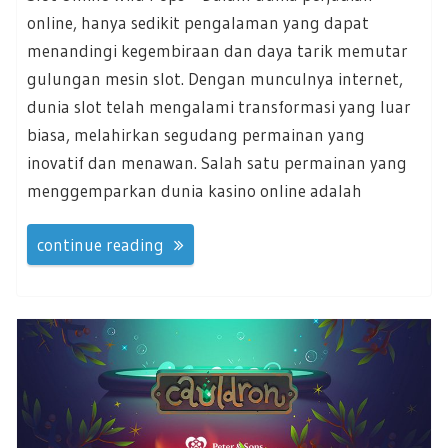
online, hanya sedikit pengalaman yang dapat
menandingi kegembiraan dan daya tarik memutar
gulungan mesin slot. Dengan munculnya internet,
dunia slot telah mengalami transformasi yang luar
biasa, melahirkan segudang permainan yang
inovatif dan menawan. Salah satu permainan yang
menggemparkan dunia kasino online adalah
continue reading