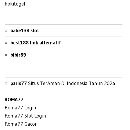
hokitogel
babe138 slot
best188 link alternatif
bibir69
paris77
Situs TerAman Di Indonesia Tahun 2024
ROMA77
Roma77 Login
Roma77 Slot Login
Roma77 Gacor