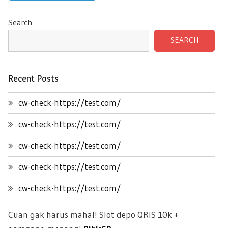
Search
SEARCH
Recent Posts
cw-check-https://test.com/
cw-check-https://test.com/
cw-check-https://test.com/
cw-check-https://test.com/
cw-check-https://test.com/
Cuan gak harus mahal! Slot depo QRIS 10k +