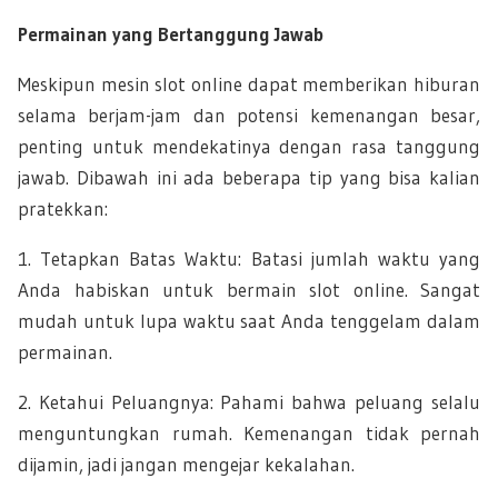
Permainan yang Bertanggung Jawab
Meskipun mesin slot online dapat memberikan hiburan
selama berjam-jam dan potensi kemenangan besar,
penting untuk mendekatinya dengan rasa tanggung
jawab. Dibawah ini ada beberapa tip yang bisa kalian
pratekkan:
1. Tetapkan Batas Waktu: Batasi jumlah waktu yang
Anda habiskan untuk bermain slot online. Sangat
mudah untuk lupa waktu saat Anda tenggelam dalam
permainan.
2. Ketahui Peluangnya: Pahami bahwa peluang selalu
menguntungkan rumah. Kemenangan tidak pernah
dijamin, jadi jangan mengejar kekalahan.