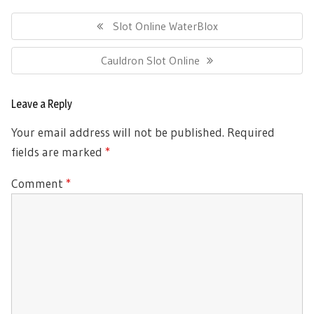
Post
navigation
Previous
Slot Online WaterBlox
Post:
Next
Cauldron Slot Online
Post:
Leave a Reply
Your email address will not be published.
Required
fields are marked
*
Comment
*