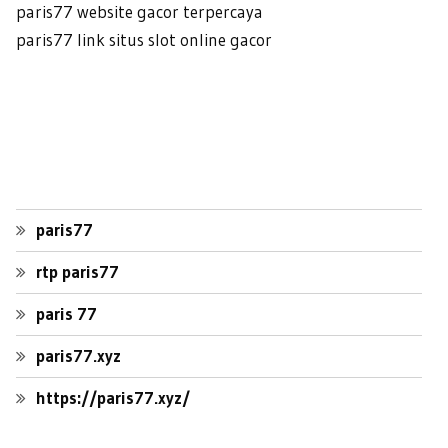
paris77 website gacor terpercaya
paris77 link situs slot online gacor
paris77
rtp paris77
paris 77
paris77.xyz
https://paris77.xyz/