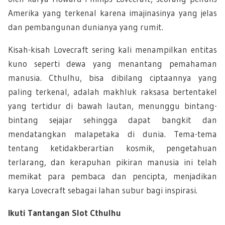
Amerika yang terkenal karena imajinasinya yang jelas
dan pembangunan dunianya yang rumit.
Kisah-kisah Lovecraft sering kali menampilkan entitas
kuno seperti dewa yang menantang pemahaman
manusia. Cthulhu, bisa dibilang ciptaannya yang
paling terkenal, adalah makhluk raksasa bertentakel
yang tertidur di bawah lautan, menunggu bintang-
bintang sejajar sehingga dapat bangkit dan
mendatangkan malapetaka di dunia. Tema-tema
tentang ketidakberartian kosmik, pengetahuan
terlarang, dan kerapuhan pikiran manusia ini telah
memikat para pembaca dan pencipta, menjadikan
karya Lovecraft sebagai lahan subur bagi inspirasi.
Ikuti Tantangan Slot Cthulhu