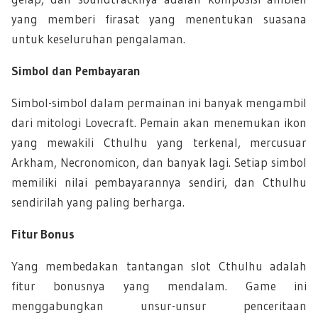
yang memberi firasat yang menentukan suasana
untuk keseluruhan pengalaman.
Simbol dan Pembayaran
Simbol-simbol dalam permainan ini banyak mengambil
dari mitologi Lovecraft. Pemain akan menemukan ikon
yang mewakili Cthulhu yang terkenal, mercusuar
Arkham, Necronomicon, dan banyak lagi. Setiap simbol
memiliki nilai pembayarannya sendiri, dan Cthulhu
sendirilah yang paling berharga.
Fitur Bonus
Yang membedakan tantangan slot Cthulhu adalah
fitur bonusnya yang mendalam. Game ini
menggabungkan unsur-unsur penceritaan