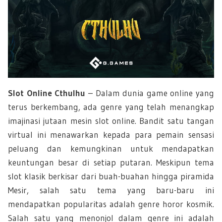
Slot Online Cthulhu
– Dalam dunia game online yang
terus berkembang, ada genre yang telah menangkap
imajinasi jutaan mesin slot online. Bandit satu tangan
virtual ini menawarkan kepada para pemain sensasi
peluang dan kemungkinan untuk mendapatkan
keuntungan besar di setiap putaran. Meskipun tema
slot klasik berkisar dari buah-buahan hingga piramida
Mesir, salah satu tema yang baru-baru ini
mendapatkan popularitas adalah genre horor kosmik.
Salah satu yang menonjol dalam genre ini adalah