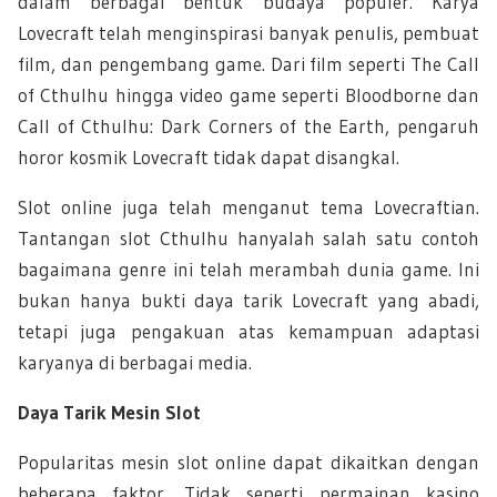
dalam berbagai bentuk budaya populer. Karya
Lovecraft telah menginspirasi banyak penulis, pembuat
film, dan pengembang game. Dari film seperti The Call
of Cthulhu hingga video game seperti Bloodborne dan
Call of Cthulhu: Dark Corners of the Earth, pengaruh
horor kosmik Lovecraft tidak dapat disangkal.
Slot online juga telah menganut tema Lovecraftian.
Tantangan slot Cthulhu hanyalah salah satu contoh
bagaimana genre ini telah merambah dunia game. Ini
bukan hanya bukti daya tarik Lovecraft yang abadi,
tetapi juga pengakuan atas kemampuan adaptasi
karyanya di berbagai media.
Daya Tarik Mesin Slot
Popularitas mesin slot online dapat dikaitkan dengan
beberapa faktor. Tidak seperti permainan kasino