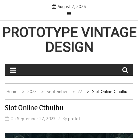
Skip
August 7, 2026
to
content
PROTOTYPE VINTAGE
DESIGN
Home
2023
September
27
Slot Online Cthulhu
Slot Online Cthulhu
On
September 27, 2023
By
protot