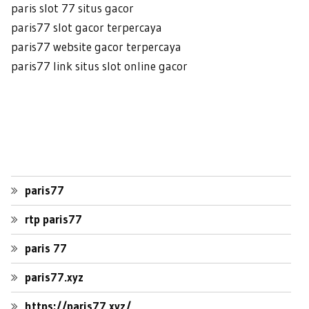
paris slot 77 situs gacor
paris77 slot gacor terpercaya
paris77 website gacor terpercaya
paris77 link situs slot online gacor
paris77
rtp paris77
paris 77
paris77.xyz
https://paris77.xyz/