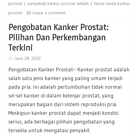
prostat
penyebab kanker prostat adalah
tanda tanda kanker
prostat
Leave a comment
Pengobatan Kanker Prostat:
Pilihan Dan Perkembangan
Terkini
On
June 28, 2023
Pengobatan Kanker Prostat– Kanker prostat adalah
salah satu jenis kanker yang paling umum terjadi
pada pria. Ini adalah pertumbuhan tidak normal
sel-sel kanker di dalam kelenjar prostat, yang
merupakan bagian dari sistem reproduksi pria.
Meskipun kanker prostat dapat menjadi kondisi
serius, ada berbagai pilihan pengobatan yang
tersedia untuk mengatasi penyakit