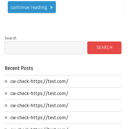
continue reading
Search
SEARCH
Recent Posts
cw-check-https://test.com/
cw-check-https://test.com/
cw-check-https://test.com/
cw-check-https://test.com/