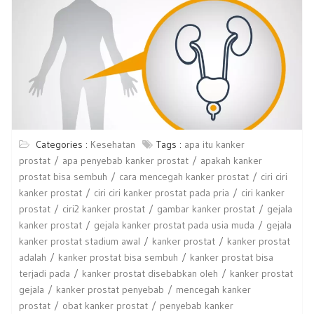
Categories :
Kesehatan
Tags :
apa itu kanker
prostat
apa penyebab kanker prostat
apakah kanker
prostat bisa sembuh
cara mencegah kanker prostat
ciri ciri
kanker prostat
ciri ciri kanker prostat pada pria
ciri kanker
prostat
ciri2 kanker prostat
gambar kanker prostat
gejala
kanker prostat
gejala kanker prostat pada usia muda
gejala
kanker prostat stadium awal
kanker prostat
kanker prostat
adalah
kanker prostat bisa sembuh
kanker prostat bisa
terjadi pada
kanker prostat disebabkan oleh
kanker prostat
gejala
kanker prostat penyebab
mencegah kanker
prostat
obat kanker prostat
penyebab kanker