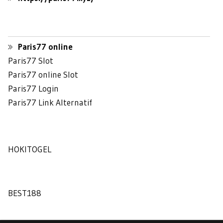
Paris77 online
Paris77 Slot
Paris77 online Slot
Paris77 Login
Paris77 Link Alternatif
HOKITOGEL
BEST188