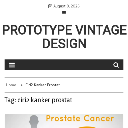
Skip
August 8, 2026
to
content
PROTOTYPE VINTAGE
DESIGN
Home
Ciri2 Kanker Prostat
Tag:
ciri2 kanker prostat