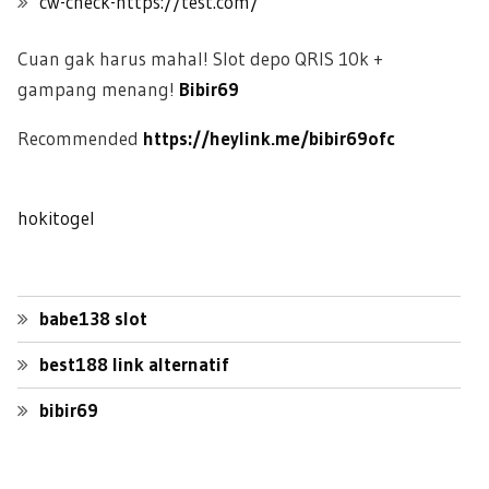
cw-check-https://test.com/
Cuan gak harus mahal! Slot depo QRIS 10k +
gampang menang!
Bibir69
Recommended
https://heylink.me/bibir69ofc
hokitogel
babe138 slot
best188 link alternatif
bibir69