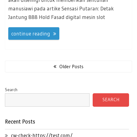
manusiawi pada artike Sensasi Putaran: Detak
Jantung 888 Hold Fasad digital mesin slot
continue reading
Posts
navigation
Older Posts
Search
SEARCH
Recent Posts
cw-check-https://test.com/