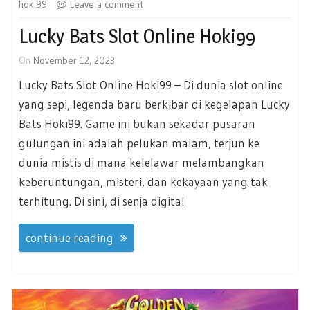
hoki99
Leave a comment
Lucky Bats Slot Online Hoki99
On
November 12, 2023
Lucky Bats Slot Online Hoki99 – Di dunia slot online
yang sepi, legenda baru berkibar di kegelapan Lucky
Bats Hoki99. Game ini bukan sekadar pusaran
gulungan ini adalah pelukan malam, terjun ke
dunia mistis di mana kelelawar melambangkan
keberuntungan, misteri, dan kekayaan yang tak
terhitung. Di sini, di senja digital
continue reading