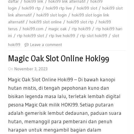
daftar
hoki99 link
hoki99 link alternatif
hoki99
login
hoki99 rtp
hoki99 rtp live
hoki99 slot
hoki99 slot
link alternatif
hoki99 slot login
hoki99 slot login link
alternatif
hoki99 slot online
hoki99 slot rtp
hoki99
terus
hoki99.com
magic oak
rtp hoki99
rtp hoki99 hari
ini
rtp hoki99 slot
rtp live hoki99
rtp slot hoki99
slot
hoki99
Leave a comment
Magic Oak Slot Online Hoki99
On
November 3, 2023
Magic Oak Slot Online Hoki99 – Di bawah kanopi
hutan mistis, di tengah pepohonan kuno dan
bisikan legenda masa lalu, terletak lembah digital
pesona Magic Oak milik HOKI99. Setiap putaran
adalah gemerisik lembut dedaunan, paduan suara
hutan, memanggil para pemberani dan penuh
harapan untuk mengambil bagian dalam