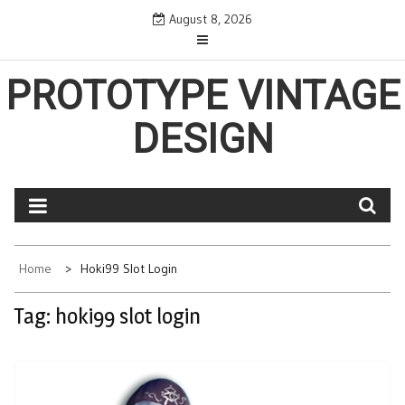
Skip
August 8, 2026
to
content
PROTOTYPE VINTAGE
DESIGN
Home
Hoki99 Slot Login
Tag:
hoki99 slot login