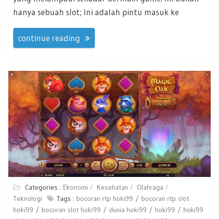
hanya sebuah slot; Ini adalah pintu masuk ke
continue reading
Categories :
Ekonomi
Kesehatan
Olahraga
Teknologi
Tags :
bocoran rtp hoki99
bocoran rtp slot
hoki99
bocoran slot hoki99
dunia hoki99
hoki99
hoki99