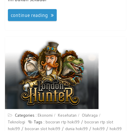
continue reading
Categories :
Ekonomi
Kesehatan
Olahraga
Teknologi
Tags :
bocoran rtp hoki99
bocoran rtp slot
hoki99
bocoran slot hoki99
dunia hoki99
hoki99
hoki99