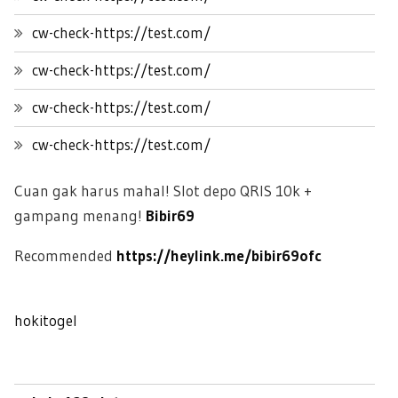
cw-check-https://test.com/
cw-check-https://test.com/
cw-check-https://test.com/
cw-check-https://test.com/
Cuan gak harus mahal! Slot depo QRIS 10k +
gampang menang!
Bibir69
Recommended
https://heylink.me/bibir69ofc
hokitogel