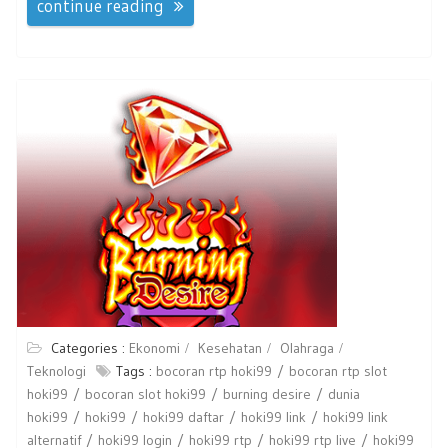
continue reading
Categories :
Ekonomi
Kesehatan
Olahraga
Teknologi
Tags :
bocoran rtp hoki99
bocoran rtp slot
hoki99
bocoran slot hoki99
burning desire
dunia
hoki99
hoki99
hoki99 daftar
hoki99 link
hoki99 link
alternatif
hoki99 login
hoki99 rtp
hoki99 rtp live
hoki99