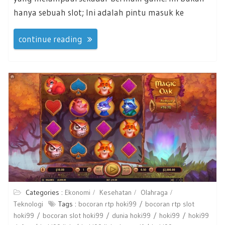
hanya sebuah slot; Ini adalah pintu masuk ke
continue reading
Categories :
Ekonomi
Kesehatan
Olahraga
Teknologi
Tags :
bocoran rtp hoki99
bocoran rtp slot
hoki99
bocoran slot hoki99
dunia hoki99
hoki99
hoki99