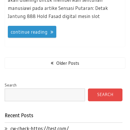
manusiawi pada artike Sensasi Putaran: Detak
Jantung 888 Hold Fasad digital mesin slot
continue reading
Posts
navigation
Older Posts
Search
SEARCH
Recent Posts
cw-check-https://test.com/