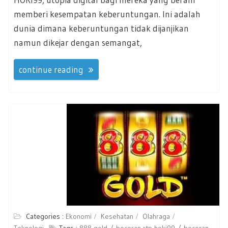
memberi kesempatan keberuntungan. Ini adalah
dunia dimana keberuntungan tidak dijanjikan
namun dikejar dengan semangat,
continue reading
Categories :
Ekonomi
Kesehatan
Olahraga