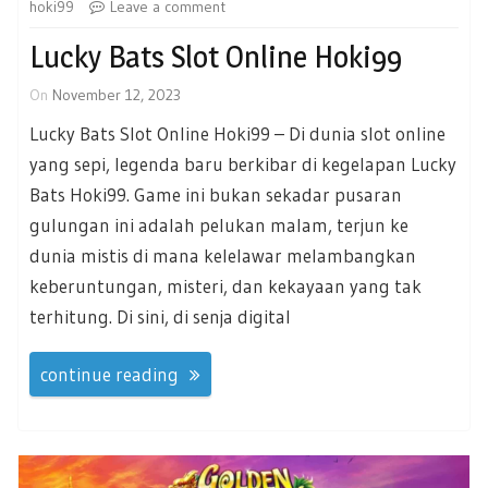
hoki99
Leave a comment
Lucky Bats Slot Online Hoki99
On
November 12, 2023
Lucky Bats Slot Online Hoki99 – Di dunia slot online
yang sepi, legenda baru berkibar di kegelapan Lucky
Bats Hoki99. Game ini bukan sekadar pusaran
gulungan ini adalah pelukan malam, terjun ke
dunia mistis di mana kelelawar melambangkan
keberuntungan, misteri, dan kekayaan yang tak
terhitung. Di sini, di senja digital
continue reading