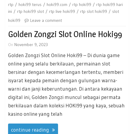
rtp
hoki99 terus
hoki99.com
rtp hoki99
rtp hoki99 hari
ini
rtp hoki99 slot
rtp live hoki99
rtp slot hoki99
slot
hoki99
Leave a comment
Golden Zongzi Slot Online Hoki99
On
November 9, 2023
Golden Zongzi Slot Online Hoki99 – Di dunia game
online yang selalu berkilauan, permainan slot
bersinar dengan kecemerlangan tertentu, memberi
isyarat kepada pemain dengan gulungan warna-
warni dan janji keberuntungan. Di antara kekayaan
digital ini, Golden Zongzi muncul sebagai permata
berkilauan dalam koleksi HOKI99 yang kaya, sebuah
kasino online yang telah
continue reading