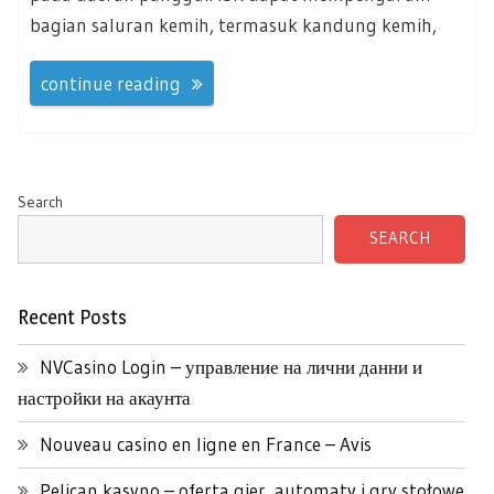
bagian saluran kemih, termasuk kandung kemih,
continue reading
Search
SEARCH
Recent Posts
NVCasino Login – управление на лични данни и
настройки на акаунта
Nouveau casino en ligne en France – Avis
Pelican kasyno – oferta gier, automaty i gry stołowe