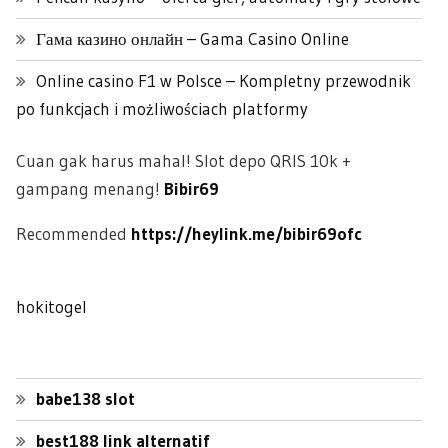
Гама казино онлайн – Gama Casino Online
Online casino F1 w Polsce – Kompletny przewodnik
po funkcjach i możliwościach platformy
Cuan gak harus mahal! Slot depo QRIS 10k +
gampang menang!
Bibir69
Recommended
https://heylink.me/bibir69ofc
hokitogel
babe138 slot
best188 link alternatif