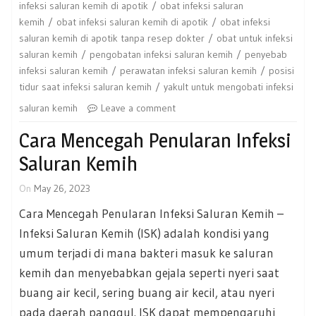
infeksi saluran kemih di apotik
obat infeksi saluran
kemih
obat infeksi saluran kemih di apotik
obat infeksi
saluran kemih di apotik tanpa resep dokter
obat untuk infeksi
saluran kemih
pengobatan infeksi saluran kemih
penyebab
infeksi saluran kemih
perawatan infeksi saluran kemih
posisi
tidur saat infeksi saluran kemih
yakult untuk mengobati infeksi
saluran kemih
Leave a comment
Cara Mencegah Penularan Infeksi
Saluran Kemih
On
May 26, 2023
Cara Mencegah Penularan Infeksi Saluran Kemih –
Infeksi Saluran Kemih (ISK) adalah kondisi yang
umum terjadi di mana bakteri masuk ke saluran
kemih dan menyebabkan gejala seperti nyeri saat
buang air kecil, sering buang air kecil, atau nyeri
pada daerah panggul. ISK dapat mempengaruhi