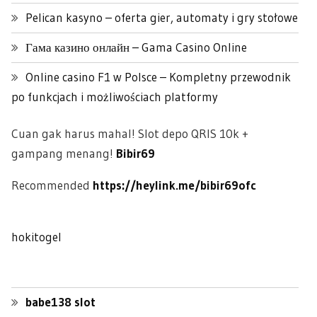
Pelican kasyno – oferta gier, automaty i gry stołowe
Гама казино онлайн – Gama Casino Online
Online casino F1 w Polsce – Kompletny przewodnik
po funkcjach i możliwościach platformy
Cuan gak harus mahal! Slot depo QRIS 10k +
gampang menang!
Bibir69
Recommended
https://heylink.me/bibir69ofc
hokitogel
babe138 slot