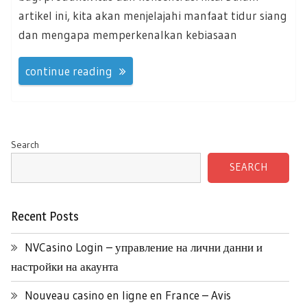
artikel ini, kita akan menjelajahi manfaat tidur siang
dan mengapa memperkenalkan kebiasaan
continue reading
Search
SEARCH
Recent Posts
NVCasino Login – управление на лични данни и
настройки на акаунта
Nouveau casino en ligne en France – Avis