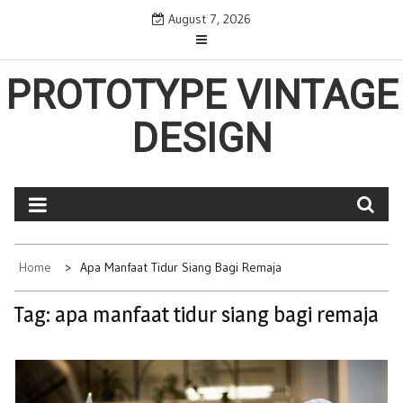
Skip
August 7, 2026
to
content
PROTOTYPE VINTAGE
DESIGN
Home
Apa Manfaat Tidur Siang Bagi Remaja
Tag:
apa manfaat tidur siang bagi remaja