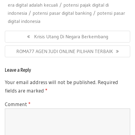
era digital adalah kecuali
potensi pajak digital di
indonesia
potensi pasar digital banking
potensi pasar
digital indonesia
Post
navigation
Previous
Krisis Utang Di Negara Berkembang
Post:
Next
ROMA77 AGEN JUDI ONLINE PILIHAN TERBAIK
Post:
Leave a Reply
Your email address will not be published.
Required
fields are marked
*
Comment
*